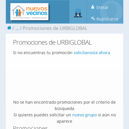
Entrar
Registrarse
...
Promociones de URBIGLOBAL
Promociones de URBIGLOBAL
Si no encuentras tu promoción
solicítanosla ahora
No se han encontrado promociones por el criterio de
búsqueda
Si quieres puedes solicitar un
nuevo grupo
si aún no
aparece
Promociones