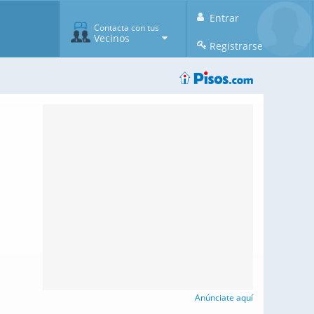
Entrar
Contacta con tus
Vecinos
Registrarse
Anúnciate aquí