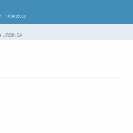
n
Hipotecas
e URBINSA