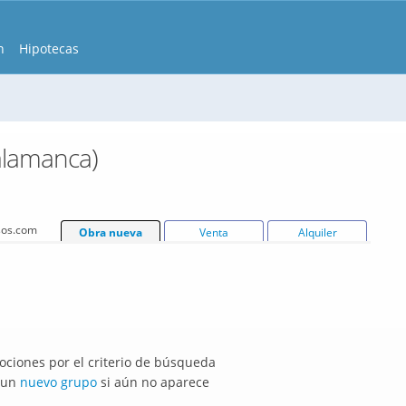
n
Hipotecas
alamanca)
isos.com
Obra nueva
Venta
Alquiler
ciones por el criterio de búsqueda
r un
nuevo grupo
si aún no aparece