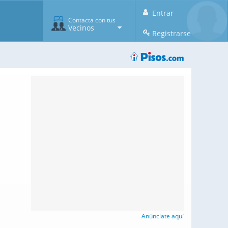
Entrar
Contacta con tus
Vecinos
Registrarse
Anúnciate aquí