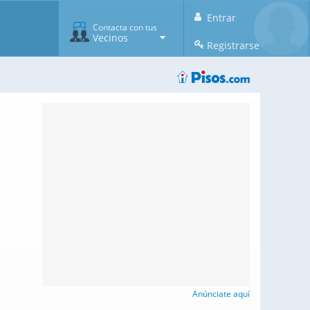
Entrar
Contacta con tus
Vecinos
Registrarse
Anúnciate aquí