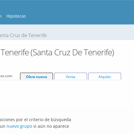
n
Hipotecas
anta Cruz de Tenerife
enerife (Santa Cruz De Tenerife)
isos.com
Obra nueva
Venta
Alquiler
ciones por el criterio de búsqueda
r un
nuevo grupo
si aún no aparece