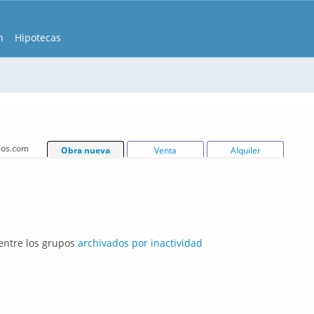
n
Hipotecas
isos.com
Obra nueva
Venta
Alquiler
 entre los grupos
archivados por inactividad