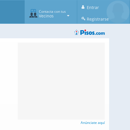
Entrar
Contacta con tus
Vecinos
Registrarse
Anúnciate aquí