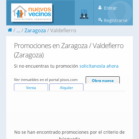
Entrar
Registrarse
...
Zaragoza
Valdefierro
Promociones en Zaragoza / Valdefierro
(Zaragoza)
Si no encuentras tu promoción
solicítanosla ahora
Ver inmuebles en el portal pisos.com
Obra nueva
Venta
Alquiler
No se han encontrado promociones por el criterio de
búsqueda