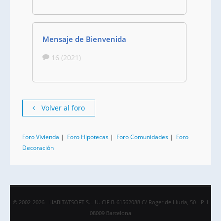
Mensaje de Bienvenida
16 (2021)
Volver al foro
Foro Vivienda
|
Foro Hipotecas
|
Foro Comunidades
|
Foro
Decoración
© 2002-2026 - HABITATSOFT S.L.U. CIF B-61562088 C/ Roger de Lluria, 50 - P.1
08009 Barcelona