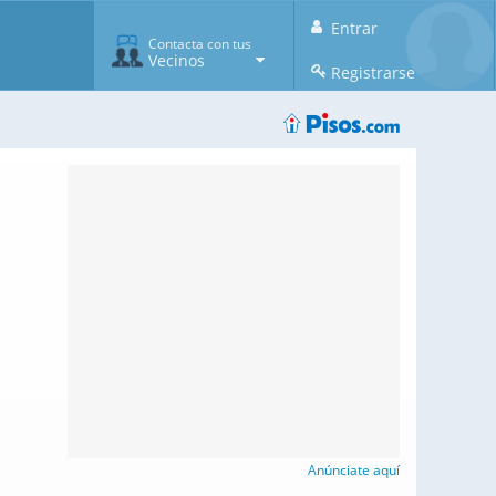
Entrar
Contacta con tus
Vecinos
Registrarse
Anúnciate aquí