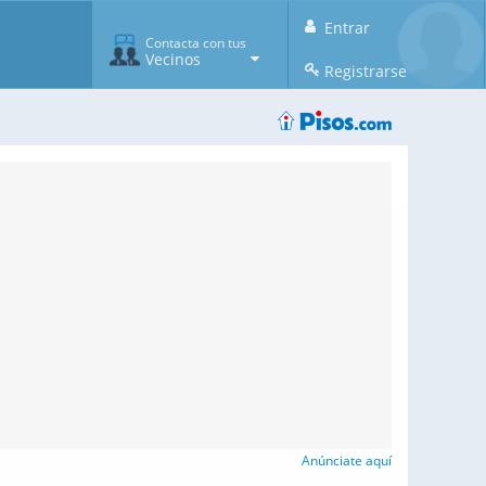
Entrar
Contacta con tus
Vecinos
Registrarse
Anúnciate aquí