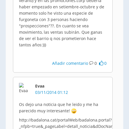
verano) y en las promociones.corp debería
haber empezado en setiembre-octubre y de
momento solo he visto una especie de
furgoneta con 3 personas haciendo
"prospecciones"??. En cuanto se vea
movimiento, las ventas subirán. Que ganas
de ver el barrio q nos prometieron hace
tantos años:)))
Añadir comentario
0
0
Evaa
03/11/2014 01:12
Os dejo una noticia que he leido y me ha
parecido muy interesante!
http://badalona.cat/portalWeb/badalona.portal?
_nfpb=true&_pageLabel=detall_noticia&dDocName=AJB06