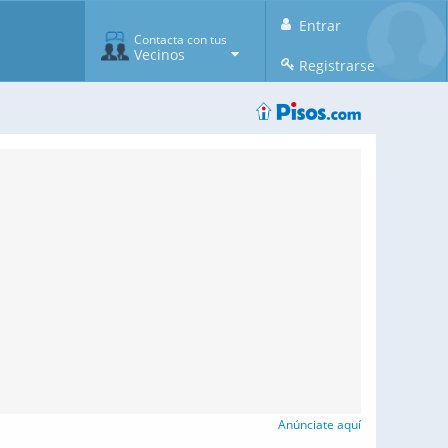
Entrar
Contacta con tus
Vecinos
Registrarse
Anúnciate aquí