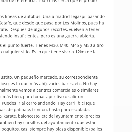
pital de referencia. Todo más cerca que el propio
 Dos líneas de autobús. Una a madrid-legazpi, pasando
a Getafe, que desde que pasa por Los Molinos, pues ha
tafe. Después de algunos recortes, vuelven a tener
iendo insuficientes, pero es una guerra abierta.
es el punto fuerte. Tienes M30, M40, M45 y M50 a tiro
cualquier sitio. Es lo que tiene vivir a 12km de la
o justito. Un pequeño mercado, su correspondiente
ioso, es lo que más ahí), varios bares, etc. No hay
rmalmente vamos a centros comerciales o similares
más bien, para tomar aperitivo o salir un
 Puedes ir al cerro andando. Hay carril bici (que
as, de patinaje, frontón, hasta para escalada.
, karate, baloncesto, etc del ayuntamiento (precios
también hay cursillos del ayuntamiento que están
 poquitos, casi siempre hay plaza disponible (bailes