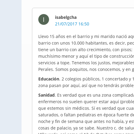
isabelgcha
I
21/07/2017 16:50
Llevo 15 años en el barrio y mi marido nació a
barrio con unos 10.000 habitantes, es decir, pe
tiene un barrio con alto crecimiento, con pisos;
muchísimo menor y aquí el tipo de construcción
servicios a tope. Tenemos los justos, mejorables
Perales. Somos poquitos, nos conocemos, y en ge
Educación
. 2 colegios públicos, 1 concertado y 1
zona pasan por aquí, así que no tendrás probl
Sanidad
. Es verdad que es una zona complicad
enfermeros no suelen querer estar aquí (probl
que estemos sin médicos. Sí es verdad que cu
saturados, o faltan pediatras en época fuerte d
noche y fin de semana que antes no había, y est
cosas de palacio, ya se sabe. Nuestro c. de salu