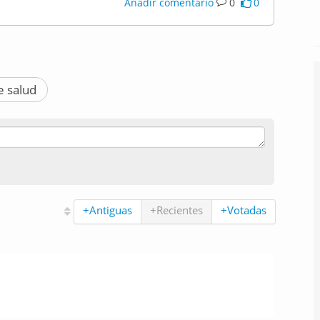
Añadir comentario
0
0
 salud
+Antiguas
+Recientes
+Votadas