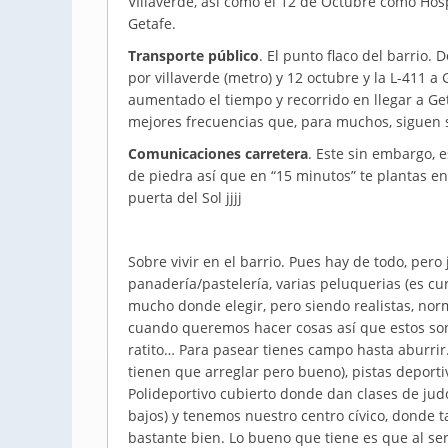
VIllaverde, así como el 12 de Octubre como Hos
Getafe.
Transporte público
. El punto flaco del barrio.
por villaverde (metro) y 12 octubre y la L-411 
aumentado el tiempo y recorrido en llegar a Ge
mejores frecuencias que, para muchos, siguen s
Comunicaciones carretera
. Este sin embargo, 
de piedra así que en “15 minutos” te plantas en 
puerta del Sol jjjj
Sobre vivir en el barrio. Pues hay de todo, per
panadería/pastelería, varias peluquerias (es cur
mucho donde elegir, pero siendo realistas, no
cuando queremos hacer cosas así que estos son 
ratito… Para pasear tienes campo hasta aburrir.
tienen que arreglar pero bueno), pistas deportiv
Polideportivo cubierto donde dan clases de judo
bajos) y tenemos nuestro centro cívico, donde 
bastante bien. Lo bueno que tiene es que al ser