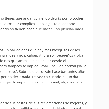
no tienes que andar corriendo detrás por lo coches,
, la cosa se complica si no le gusta el deporte,
 cuando no tienen nada que hacer… no piensan nada
mos un par de años que hay más mosquitos de los
n grandes y no picaban. Ahora son pequeños y pican,
do nos quejamos, suelen actuar desde el
ero tampoco te impide llevar una vida normal (salvo
 al arroyo). Sobre olores, desde hace bastantes años
por no decir nada. De vez en cuando, algún día,
nada que te impida hacer vida normal, algo molesto,
ipar de sus fiestas, de sus reclamaciones de mejoras, y
 cierta tranquilidad y cerquita de Madrid, lo cual, a