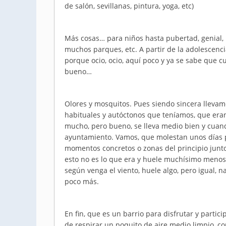
de salón, sevillanas, pintura, yoga, etc)
Más cosas… para niños hasta pubertad, genial, 
muchos parques, etc. A partir de la adolescencia
porque ocio, ocio, aquí poco y ya se sabe que
bueno…
Olores y mosquitos. Pues siendo sincera lleva
habituales y autóctonos que teníamos, que era
mucho, pero bueno, se lleva medio bien y cuan
ayuntamiento. Vamos, que molestan unos días p
momentos concretos o zonas del principio junto
esto no es lo que era y huele muchísimo menos 
según venga el viento, huele algo, pero igual, 
poco más.
En fin, que es un barrio para disfrutar y partic
de respirar un poquito de aire medio limpio, con