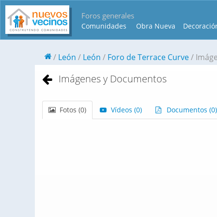
Foros generales
Comunidades
Obra Nueva
Decoració
León
León
Foro de Terrace Curve
Imág
Imágenes y Documentos
Fotos (
0
)
Vídeos (
0
)
Documentos (
0
)