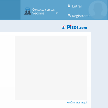
Entrar
Contacta con tus
Vecinos
Registrarse
Anúnciate aquí