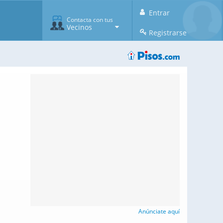
Entrar
Contacta con tus
Vecinos
Registrarse
Anúnciate aquí