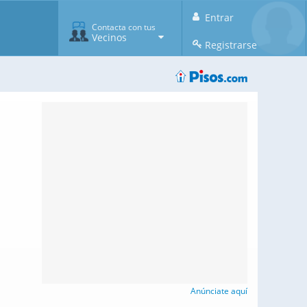
Entrar
Contacta con tus
Vecinos
Registrarse
Anúnciate aquí