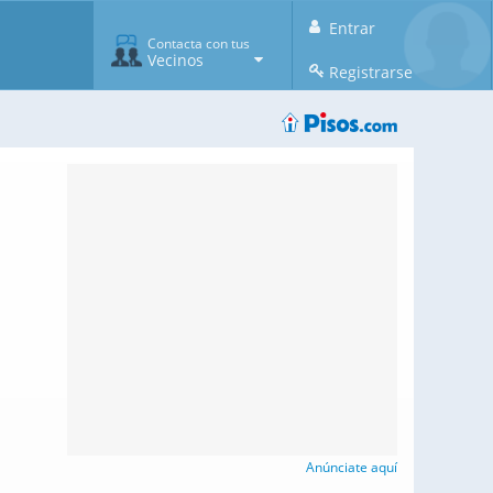
Entrar
Contacta con tus
Vecinos
Registrarse
Anúnciate aquí