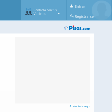
Entrar
Contacta con tus
Vecinos
Registrarse
Anúnciate aquí