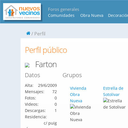
Foros generales
Comunidades
Obra Nueva
Decoració
Perfil
Perfil público
Farton
Datos
Grupos
Alta:
29/6/2009
Vivienda
Estrella de
Mensajes:
72
Obra
Sotolivar
Fotos:
0
Nueva
Videos:
0
Descargas:
1
Residencia:
c/ puig