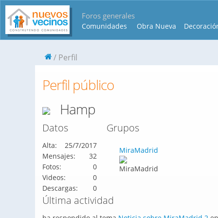
Foros generales
Comunidades
Obra Nueva
Decoració
Perfil
Perfil público
Hamp
Datos
Grupos
Alta:
25/7/2017
MiraMadrid
Mensajes:
32
Fotos:
0
Videos:
0
Descargas:
0
Última actividad
ha respondido al tema
Noticia sobre MiraMadrid 2
en