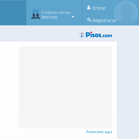
Entrar
Contacta con tus
Vecinos
Registrarse
Anúnciate aquí