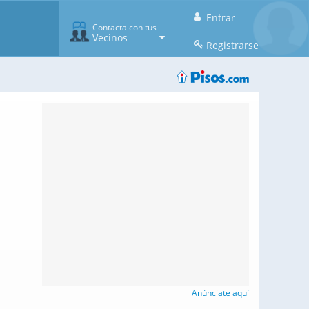
Entrar
Contacta con tus
Vecinos
Registrarse
Anúnciate aquí