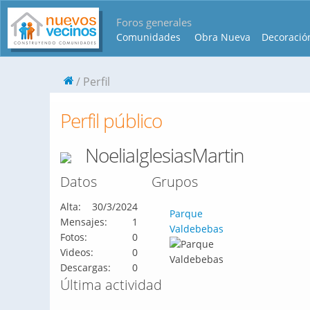
Foros generales
Comunidades
Obra Nueva
Decoració
Perfil
Perfil público
NoeliaIglesiasMartin
Datos
Grupos
Alta:
30/3/2024
Parque
Mensajes:
1
Valdebebas
Fotos:
0
Videos:
0
Descargas:
0
Última actividad