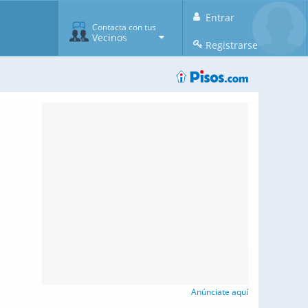
Entrar
Contacta con tus
Vecinos
Registrarse
Anúnciate aquí