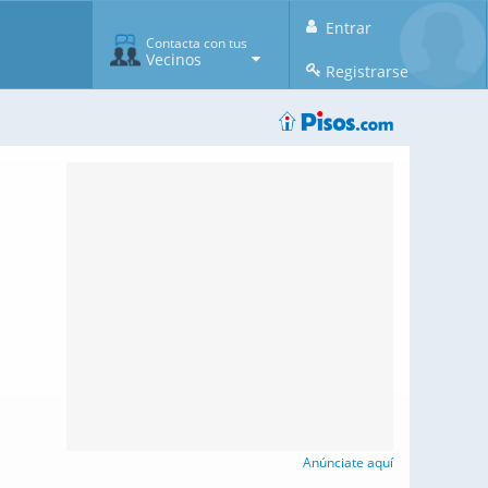
Entrar
Contacta con tus
Vecinos
Registrarse
Anúnciate aquí