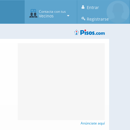
Entrar
Contacta con tus
Vecinos
Registrarse
Anúnciate aquí