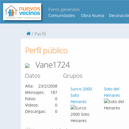
Foros generales
Comunidades
Obra Nueva
Decoració
Perfil
Perfil público
Vane1724
Datos
Grupos
Alta:
23/2/2008
Surco 2000
Soto del
Mensajes:
187
Soto
Henares
Fotos:
0
Henares
Videos:
0
Descargas:
0