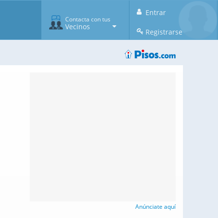
Entrar
Contacta con tus
Vecinos
Registrarse
Anúnciate aquí