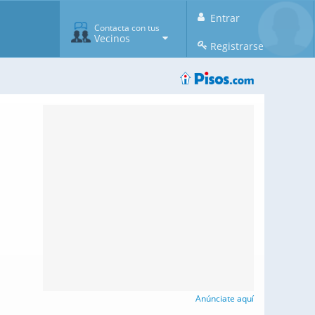
Entrar
Contacta con tus
Vecinos
Registrarse
Anúnciate aquí