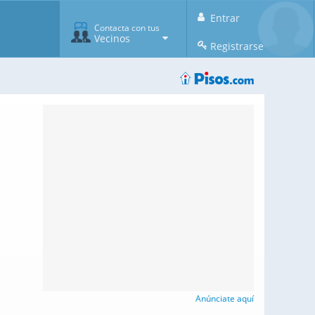
Entrar
Contacta con tus
Vecinos
Registrarse
Anúnciate aquí