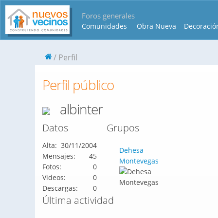
Foros generales
Comunidades
Obra Nueva
Decoració
Perfil
Perfil público
albinter
Datos
Grupos
Alta:
30/11/2004
Dehesa
Mensajes:
45
Montevegas
Fotos:
0
Videos:
0
Descargas:
0
Última actividad