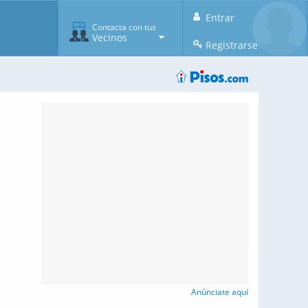
Entrar
Contacta con tus
Vecinos
Registrarse
Anúnciate aquí