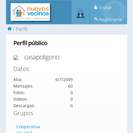
Entrar
Registrarse
Perfil
Perfil público
casapoligono
Datos
Alta:
6/7/2009
Mensajes:
60
Fotos:
0
Videos:
0
Descargas:
0
Grupos
Cooperativa