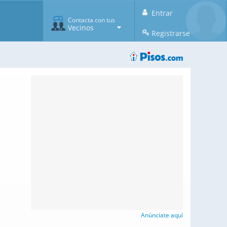
Entrar
Contacta con tus
Vecinos
Registrarse
Anúnciate aquí