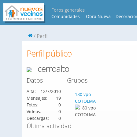
Foros generales
Comunidades
Obra Nueva
Decoració
Perfil
Perfil público
cerroalto
Datos
Grupos
Alta:
12/7/2010
180 vpo
Mensajes:
19
COTOLMA
Fotos:
0
Videos:
0
Descargas:
0
Última actividad