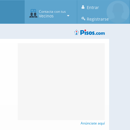
Entrar
Contacta con tus
Vecinos
Registrarse
Anúnciate aquí