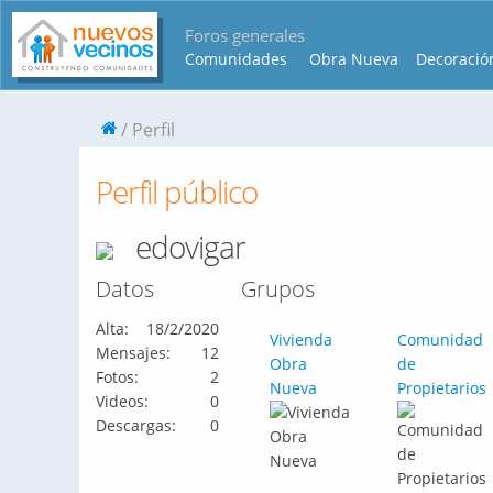
Foros generales
Comunidades
Obra Nueva
Decoració
Perfil
Perfil público
edovigar
Datos
Grupos
Alta:
18/2/2020
Vivienda
Comunidad
Mensajes:
12
Obra
de
Fotos:
2
Nueva
Propietarios
Videos:
0
Descargas:
0