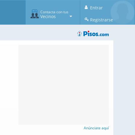
Entrar
Contacta con tus
Vecinos
Registrarse
Anúnciate aquí