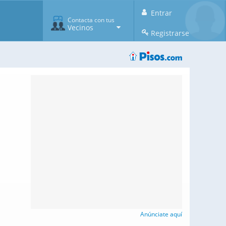
Entrar
Contacta con tus
Vecinos
Registrarse
Anúnciate aquí