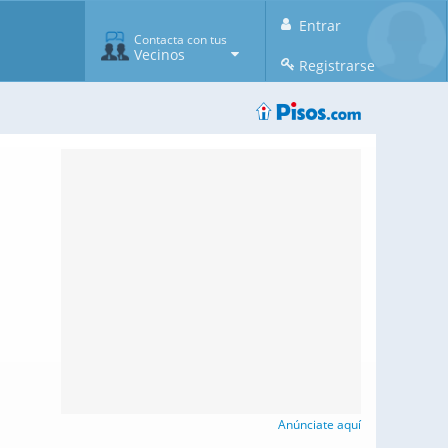
Entrar
Contacta con tus
Vecinos
Registrarse
Anúnciate aquí