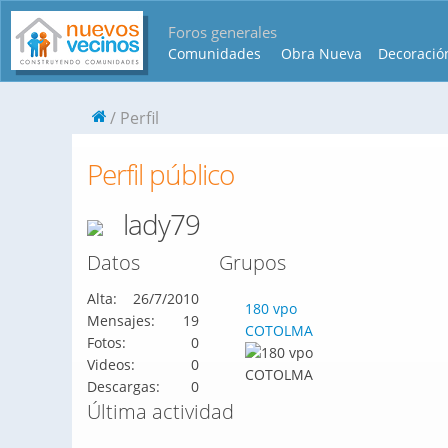
Foros generales
Comunidades
Obra Nueva
Decoració
Perfil
Perfil público
lady79
Datos
Grupos
Alta:
26/7/2010
180 vpo
Mensajes:
19
COTOLMA
Fotos:
0
Videos:
0
Descargas:
0
Última actividad