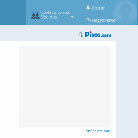
Entrar
Contacta con tus
Vecinos
Registrarse
Anúnciate aquí