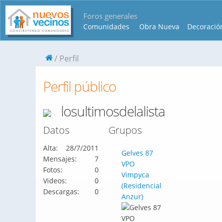
Foros generales
Comunidades
Obra Nueva
Decoració
Perfil
Perfil público
losultimosdelalista
Datos
Grupos
Alta:
28/7/2011
Gelves 87
Mensajes:
7
VPO
Fotos:
0
Vimpyca
Videos:
0
(Residencial
Descargas:
0
Anzur)