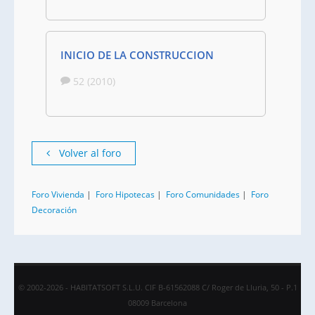
INICIO DE LA CONSTRUCCION
52 (2010)
Volver al foro
Foro Vivienda
|
Foro Hipotecas
|
Foro Comunidades
|
Foro
Decoración
© 2002-2026 - HABITATSOFT S.L.U. CIF B-61562088 C/ Roger de Lluria, 50 - P.1
08009 Barcelona