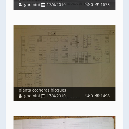
gnomini
17/4/2010
0
1675
planta cocheras bloques
gnomini
17/4/2010
0
1498