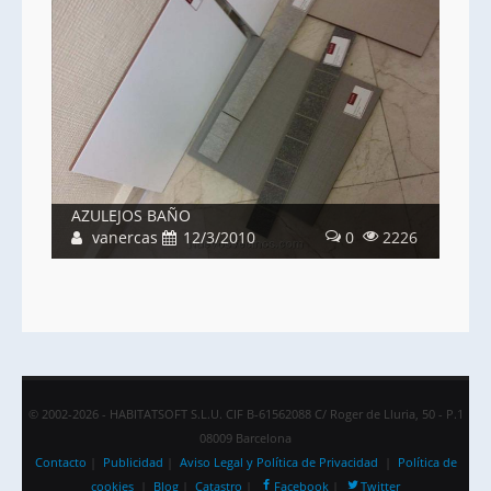
AZULEJOS BAÑO
vanercas
12/3/2010
0
2226
© 2002-2026 - HABITATSOFT S.L.U. CIF B-61562088 C/ Roger de Lluria, 50 - P.1
08009 Barcelona
Contacto
|
Publicidad
|
Aviso Legal y Política de Privacidad
|
Política de
cookies
|
Blog
|
Catastro
|
Facebook
|
Twitter