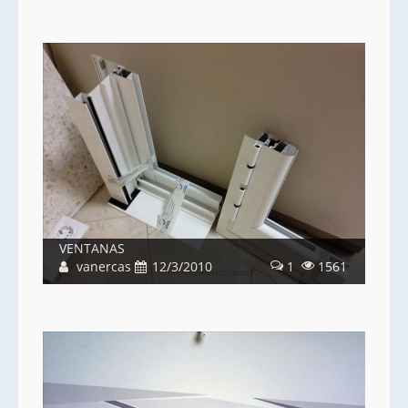
VENTANAS
vanercas
12/3/2010
1
1561