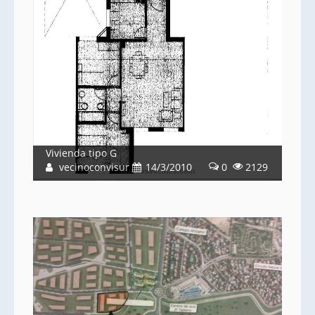
Vivienda tipo G
vecinoconvisur
14/3/2010
0
2129