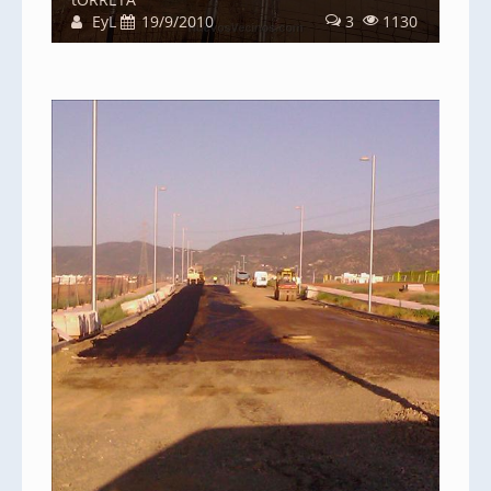
EyL
19/9/2010
3
1130