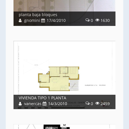
planta baja bloques
gnomini
17/4/2010
0
1630
VIVIENDA TIPO 1 PLANTA
vanercas
14/3/2010
0
2459