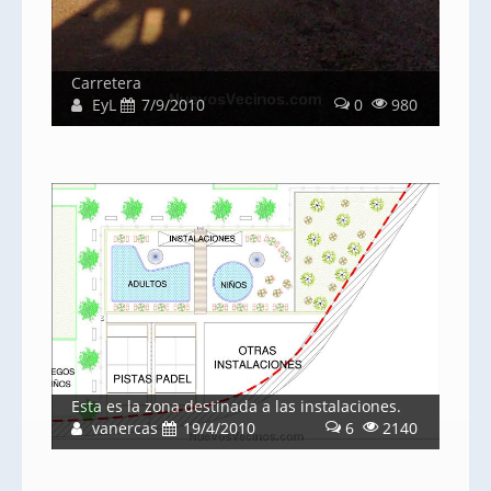
Carretera
EyL
7/9/2010
0
980
Esta es la zona destinada a las instalaciones.
vanercas
19/4/2010
6
2140