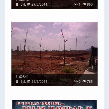
EyL
29/5/2011
1
860
f162341
EyL
29/5/2011
0
785