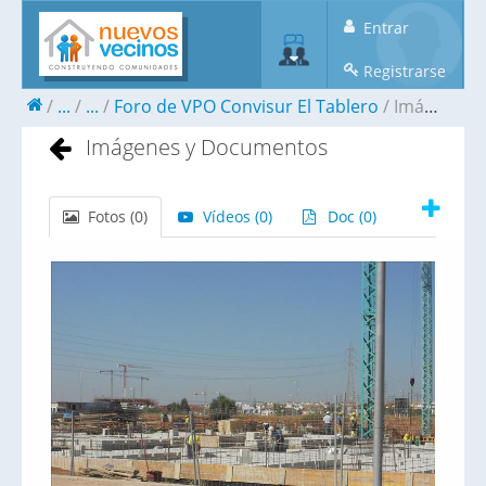
Entrar
Registrarse
...
...
Foro de VPO Convisur El Tablero
Imágenes y Documentos
Imágenes y Documentos
Fotos (
0
)
Vídeos (
0
)
Doc (
0
)