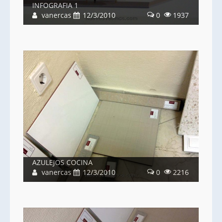
INFOGRAFIA 1
vanercas
12/3/2010
0
1937
AZULEJOS COCINA
vanercas
12/3/2010
0
2216