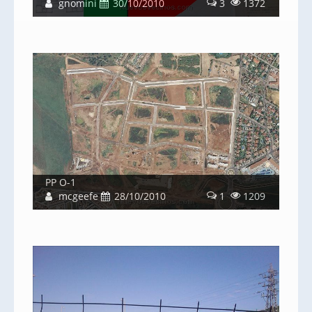
gnomini
30/10/2010
3
1372
PP O-1
mcgeefe
28/10/2010
1
1209