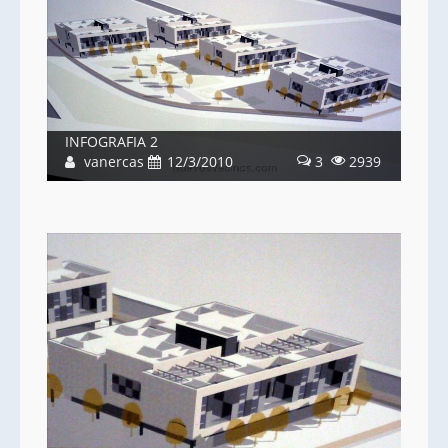
INFOGRAFIA 2
vanercas
12/3/2010
3
2939