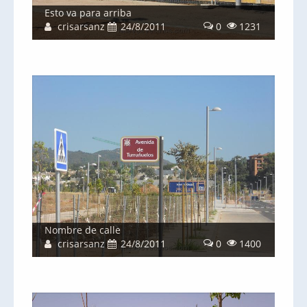
Esto va para arriba
crisarsanz
24/8/2011
0
1231
Nombre de calle
crisarsanz
24/8/2011
0
1400