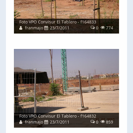
Foto VPO Convisur El Tablero - f164833
franmajo
23/7/2011
0
774
Foto VPO Convisur El Tablero - f164832
franmajo
23/7/2011
0
859