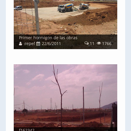
Primer hormigon de las obras
repef
22/6/2011
11
1766
f162342