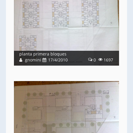
planta primera bloques
gnomini
17/4/2010
0
1697