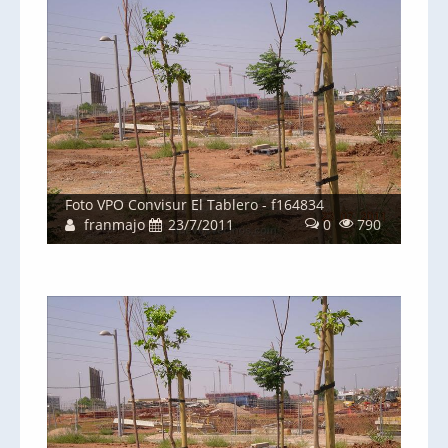
Foto VPO Convisur El Tablero - f164834
franmajo
23/7/2011
0
790