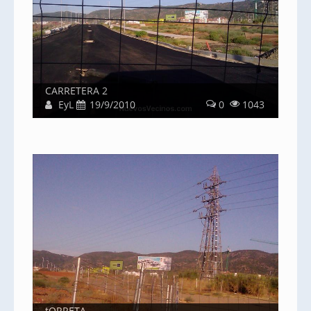
CARRETERA 2
EyL
19/9/2010
0
1043
tORRETA