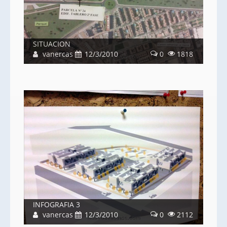
SITUACION
vanercas
12/3/2010
0
1818
INFOGRAFIA 3
vanercas
12/3/2010
0
2112