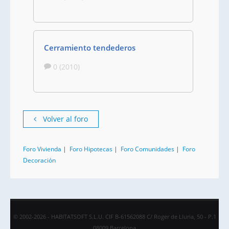
Cerramiento tendederos
0 (2010)
Volver al foro
Foro Vivienda
|
Foro Hipotecas
|
Foro Comunidades
|
Foro
Decoración
© 2002-2026 - HABITATSOFT S.L.U. CIF B-61562088 C/ Roger de Lluria, 50 - P.1
08009 Barcelona