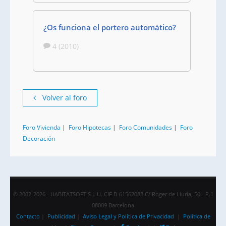
¿Os funciona el portero automático?
4 (2010)
Volver al foro
Foro Vivienda
|
Foro Hipotecas
|
Foro Comunidades
|
Foro
Decoración
© 2002-2026 - HABITATSOFT S.L.U. CIF B-61562088 C/ Roger de Lluria, 50 - P.1
08009 Barcelona
Contacto
|
Publicidad
|
Aviso Legal y Política de Privacidad
|
Política de