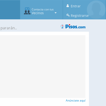
Entrar
Contacta con tus
Vecinos
Registrarse
pararán..
Anúnciate aquí