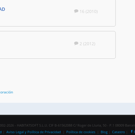
AD
16 (2010)
2 (2012)
coración
002-2026 - HABITATSOFT S.L.U. CIF B-61562088 C/ Roger de Lluria, 50 - P.1 08009 Barce
ad
|
Aviso Legal y Política de Privacidad
|
Política de cookies
|
Blog
|
Catastro
|