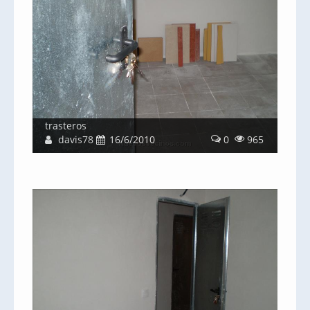
trasteros
davis78
16/6/2010
0
965