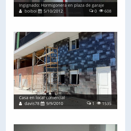
Ingignado: Hormigonera en plaza de garaje
boiboi
5/10/2012
0
608
Casa en local comercial
davis78
9/9/2010
1
1535