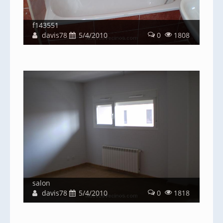
f143551
davis78
5/4/2010
0
1808
salon
davis78
5/4/2010
0
1818