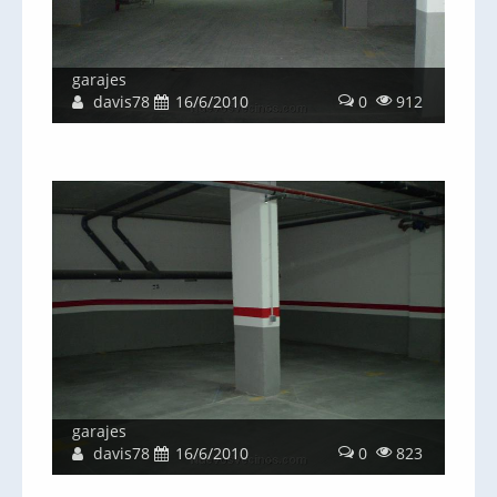
garajes
davis78
16/6/2010
0
912
garajes
davis78
16/6/2010
0
823