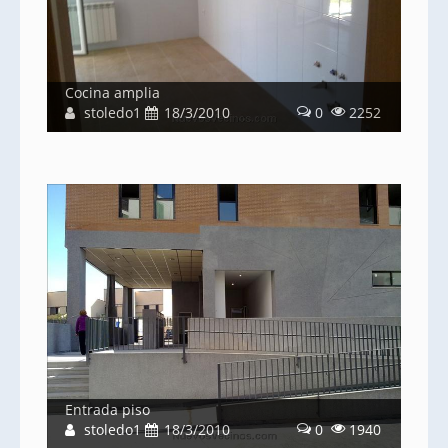
Cocina amplia
stoledo1
18/3/2010
0
2252
Entrada piso
stoledo1
18/3/2010
0
1940