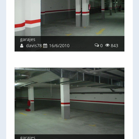
garajes
davis78
16/6/2010
0
843
garajes