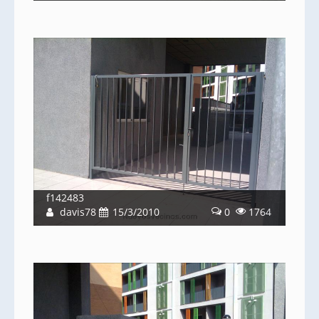
f142483
davis78
15/3/2010
0
1764