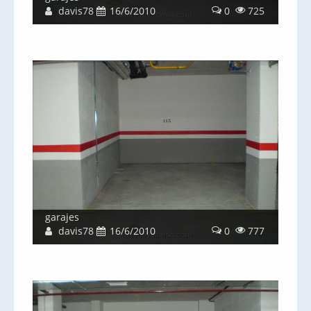
davis78
16/6/2010
0
725
garajes
davis78
16/6/2010
0
777