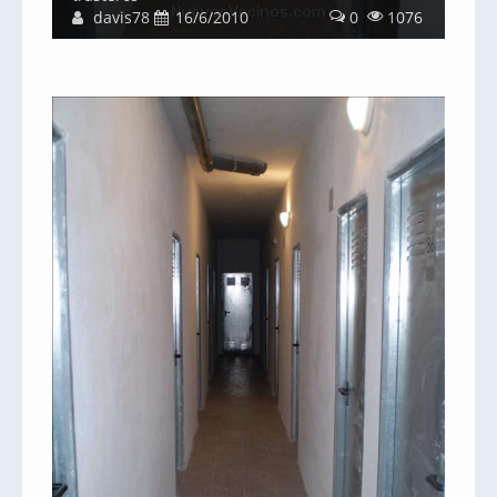
davis78
16/6/2010
0
1076