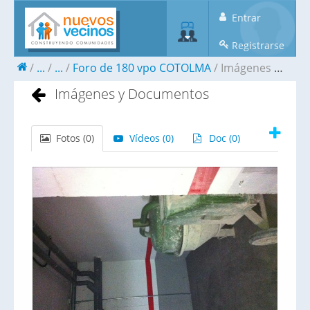
Entrar
Registrarse
...
...
Foro de 180 vpo COTOLMA
Imágenes y Documentos
Imágenes y Documentos
Fotos (
0
)
Vídeos (
0
)
Doc (
0
)