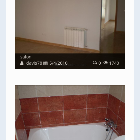
salon
davis78
5/4/2010
0
1740