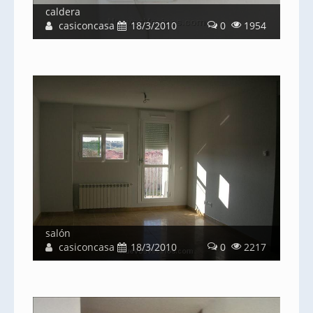
caldera
casiconcasa
18/3/2010
0
1954
salón
casiconcasa
18/3/2010
0
2217