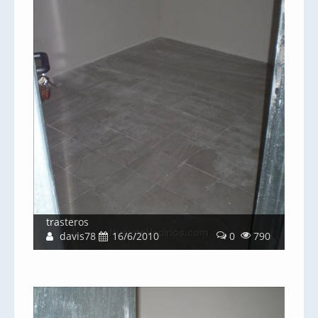
trasteros
davis78
16/6/2010
0
790