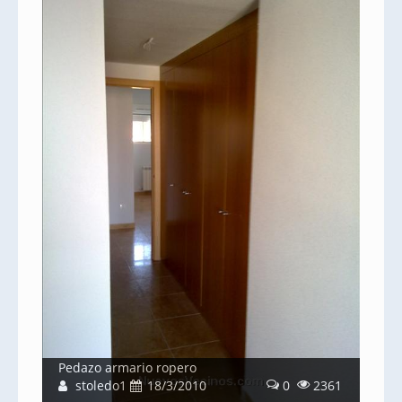
Pedazo armario ropero
stoledo1
18/3/2010
0
2361