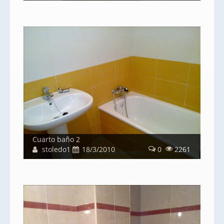
Cuarto baño 2
stoledo1
18/3/2010
0
2261