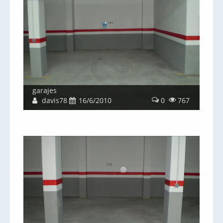
garajes
davis78
16/6/2010
0
767