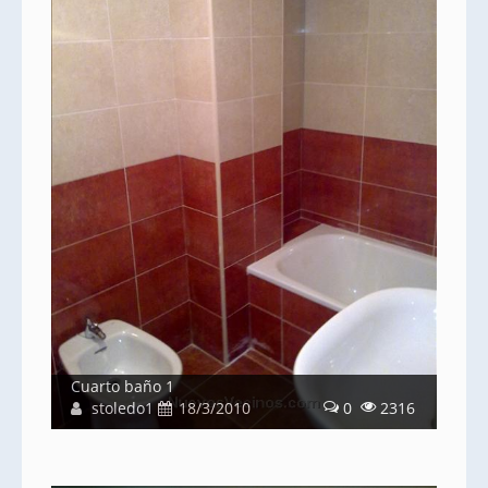
Cuarto baño 1
stoledo1
18/3/2010
0
2316