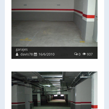
garajes
davis78
16/6/2010
0
937