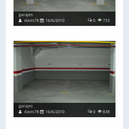
garajes
davis78
16/6/2010
0
733
garajes
davis78
16/6/2010
0
838