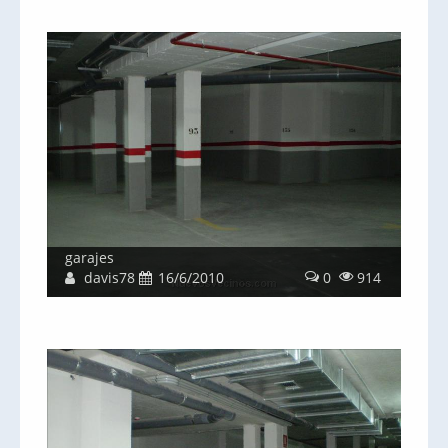
garajes
davis78
16/6/2010
0
914