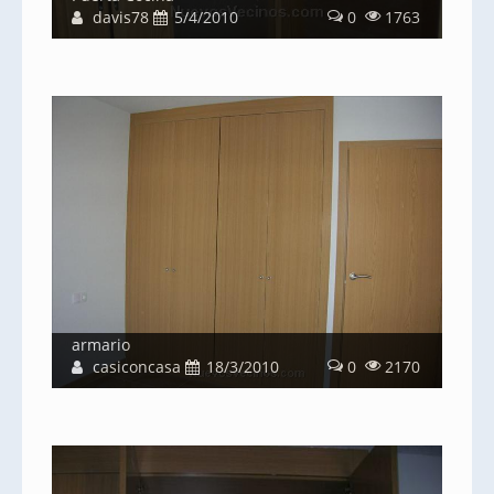
davis78
5/4/2010
0
1763
armario
casiconcasa
18/3/2010
0
2170