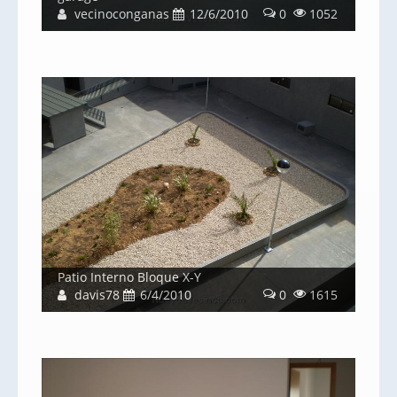
vecinoconganas
12/6/2010
0
1052
Patio Interno Bloque X-Y
davis78
6/4/2010
0
1615