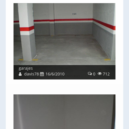
garajes
davis78
16/6/2010
0
712