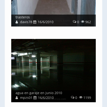
trasteros
davis78
16/6/2010
0
962
agua en garaje en junio 2010
mpzs01
16/6/2010
0
1199