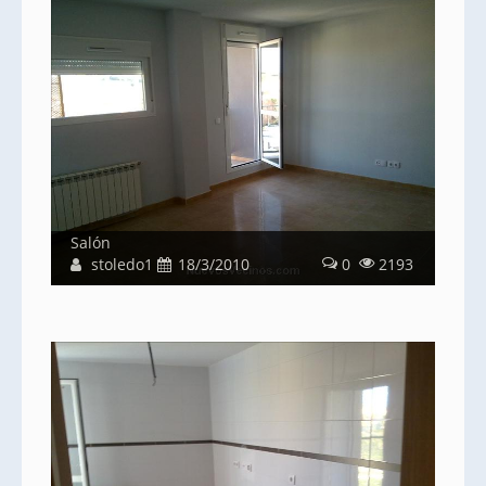
Salón
stoledo1
18/3/2010
0
2193