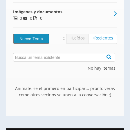
barrio joven y consolidado de la capital
Imágenes y documentos
Hispalense, donde la modernidad y el
0
0
ambiente familiar se unen en una
0
ubicación privilegiada. Rodeado
+Leídos
+Recientes
No hay temas
Anímate, sé el primero en participar... pronto verás
como otros vecinos se unen a la conversación ;)