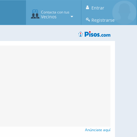
Entrar
Contacta con tus
Vecinos
Registrarse
Anúnciate aquí