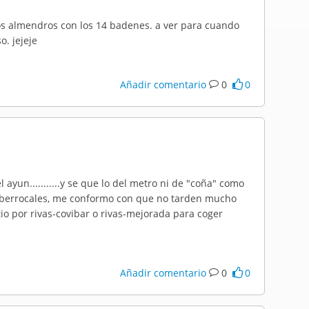
los almendros con los 14 badenes. a ver para cuando
o. jejeje
Añadir comentario
0
0
 ayun...........y se que lo del metro ni de "coña" como
es-berrocales, me conformo con que no tarden mucho
tio por rivas-covibar o rivas-mejorada para coger
Añadir comentario
0
0