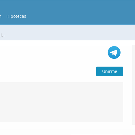
n
Hipotecas
da
Unirme