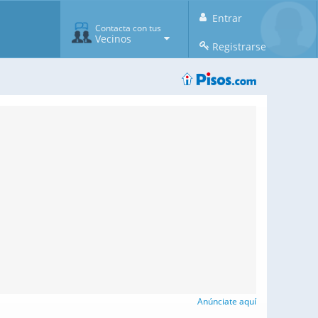
Entrar
Contacta con tus
Vecinos
Registrarse
Anúnciate aquí