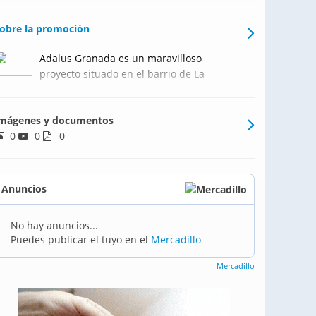
obre la promoción
Adalus Granada es un maravilloso
proyecto situado en el barrio de La
Rosaleda. El complejo cuenta con 64
viviendas de 2, 3 o 4 dormitorios con
mágenes y documentos
amplias terrazas donde disfrutar del gran
0
0
clima de la zona, las viviendas también
0
cuentan con cocinas amuebladas
Anuncios
No hay anuncios...
Puedes publicar el tuyo en el
Mercadillo
Mercadillo