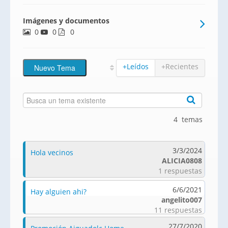
más 3 alturas que ofrece un total de 35
Imágenes y documentos
viviendas. El proyecto incluye además una
0
0
amplia zona comunitaria con jardín,
0
piscina y área de juegos
+Leídos
+Recientes
4 temas
3/3/2024
Hola vecinos
ALICIA0808
1 respuestas
6/6/2021
Hay alguien ahi?
angelito007
11 respuestas
27/7/2020