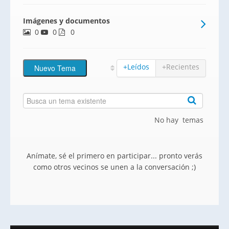
disponible.Alade Zaragoza es un proyecto
Imágenes y documentos
residencial de 106 viviendas en el que
0
0
podrás elegir entre diferentes tipologías
0
de 4 dormitorios, incluyendo bajos
+Leídos
+Recientes
No hay temas
Anímate, sé el primero en participar... pronto verás
como otros vecinos se unen a la conversación ;)