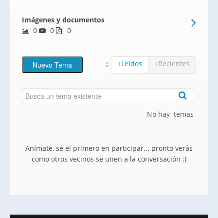
de siete alturas y dos viviendas por
Imágenes y documentos
planta.Este complejo pone a tu alcance
0
0
todo tipo de comodidades y servicios,
0
contando con piscina
+Leídos
+Recientes
No hay temas
Anímate, sé el primero en participar... pronto verás
como otros vecinos se unen a la conversación ;)