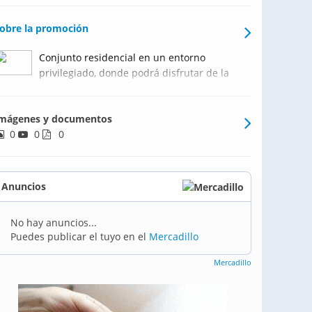
obre la promoción
Conjunto residencial en un entorno
privilegiado, donde podrá disfrutar de la
tranquilidad de una una urbanización
privada, sin renunciar a una ciudad como
mágenes y documentos
Benidorm.
0
0
0
Anuncios
No hay anuncios...
Puedes publicar el tuyo en el
Mercadillo
Mercadillo