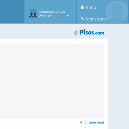
Entrar
Contacta con tus
Vecinos
Registrarse
Anúnciate aquí