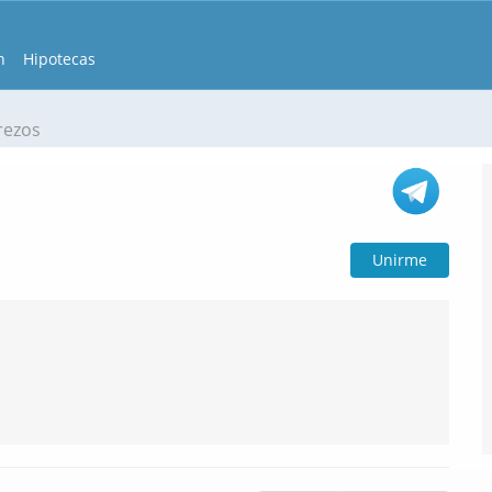
n
Hipotecas
rezos
Unirme