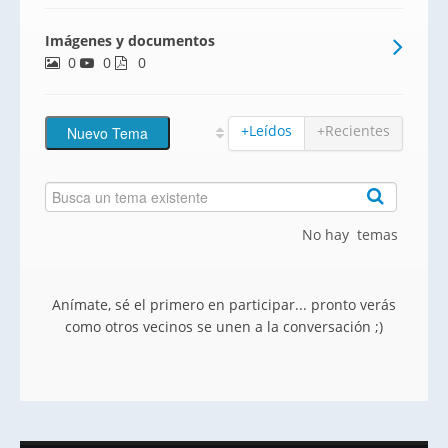
3 y 4 dormitorios y áticos con amplias
Imágenes y documentos
terrazas. Dispone de garajes y trasteros
0
0
en la misma finca.
0
+Leídos
+Recientes
No hay temas
Anímate, sé el primero en participar... pronto verás
como otros vecinos se unen a la conversación ;)