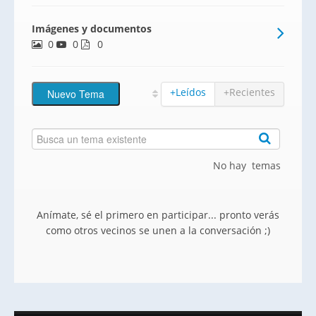
incluido en el precio.Situadas en la zona
Imágenes y documentos
norte de Plasencia, en la C/ Batuecas, 3 de
0
0
los “Altos de Valcorchero”.No lo dudes
0
más y sol
+Leídos
+Recientes
No hay temas
Anímate, sé el primero en participar... pronto verás
como otros vecinos se unen a la conversación ;)