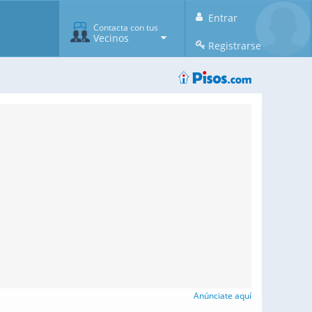
Entrar
Contacta con tus
Vecinos
Registrarse
Anúnciate aquí