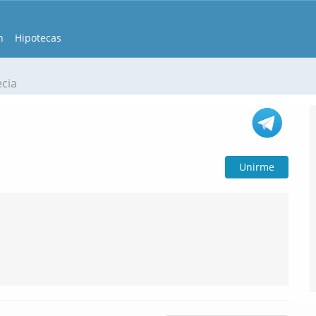
n
Hipotecas
ecia
Unirme