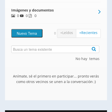
ciudad.Alveum IV es una promoción
Imágenes y documentos
compuesta de 88 magníficas viviendas de
0
0
distintas tipologías (2, 3 y 4 dormitorios),
0
todas ellas con garaje y traste
+Leídos
+Recientes
No hay temas
Anímate, sé el primero en participar... pronto verás
como otros vecinos se unen a la conversación ;)