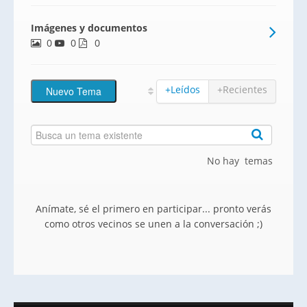
golf. Podrás disfrutar de los diversos
Imágenes y documentos
espacios comunes como la zona de
0
0
coworking, gimnasio, zona de juego
0
infantil y áreas ajardinadas.
+Leídos
+Recientes
No hay temas
Anímate, sé el primero en participar... pronto verás
como otros vecinos se unen a la conversación ;)